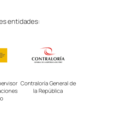
es entidades:
ervisor
Contraloría General de
aciones
la República
do