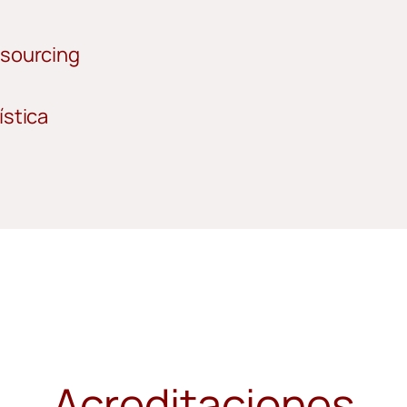
tsourcing
ística
Acreditaciones